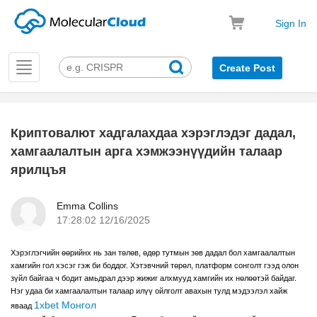
Sign In
Toggle
Create Post
navigation
Криптовалют хадгалахдаа хэрэглэдэг дадал,
k
хамгаалалтын арга хэмжээнүүдийн талаар
ярилцъя
Emma Collins
17:28:02 12/16/2025
Хэрэглэгчийн өөрийнх нь зан төлөв, өдөр тутмын зөв дадал бол хамгаалалтын
хамгийн гол хэсэг гэж би боддог. Хэтэвчний төрөл, платформ сонголт гээд олон
зүйл байгаа ч бодит амьдрал дээр жижиг алхмууд хамгийн их нөлөөтэй байдаг.
Нэг удаа би хамгаалалтын талаар илүү ойлголт авахын тулд мэдээлэл хайж
1xbet Монгол
яваад