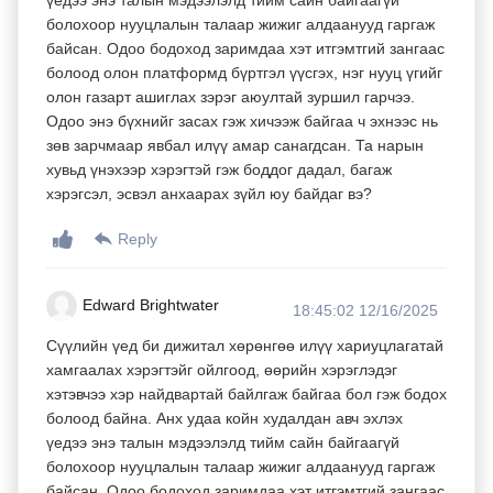
болохоор нууцлалын талаар жижиг алдаанууд гаргаж
байсан. Одоо бодоход заримдаа хэт итгэмтгий зангаас
болоод олон платформд бүртгэл үүсгэх, нэг нууц үгийг
олон газарт ашиглах зэрэг аюултай зуршил гарчээ.
Одоо энэ бүхнийг засах гэж хичээж байгаа ч эхнээс нь
зөв зарчмаар явбал илүү амар санагдсан. Та нарын
хувьд үнэхээр хэрэгтэй гэж боддог дадал, багаж
хэрэгсэл, эсвэл анхаарах зүйл юу байдаг вэ?
Reply
Edward Brightwater
18:45:02 12/16/2025
Сүүлийн үед би дижитал хөрөнгөө илүү хариуцлагатай
хамгаалах хэрэгтэйг ойлгоод, өөрийн хэрэглэдэг
хэтэвчээ хэр найдвартай байлгаж байгаа бол гэж бодох
болоод байна. Анх удаа койн худалдан авч эхлэх
үедээ энэ талын мэдээлэлд тийм сайн байгаагүй
болохоор нууцлалын талаар жижиг алдаанууд гаргаж
байсан. Одоо бодоход заримдаа хэт итгэмтгий зангаас