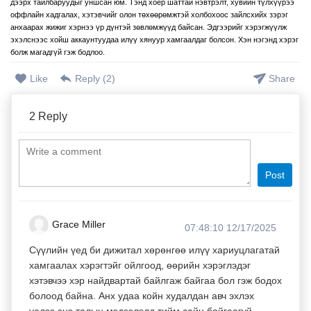
дээрх тайлбаруудыг уншсан юм. Тэнд хоёр шаттай нэвтрэлт, хувийн түлхүүрээ
оффлайн хадгалах, хэтэвчийг олон төхөөрөмжтэй холбохоос зайлсхийх зэрэг
анхаарах жижиг хэрнээ үр дүнтэй зөвлөмжүүд байсан. Эдгээрийг хэрэгжүүлж
эхэлснээс хойш аккаунтуудаа илүү хянуур хамгаалдаг болсон. Хэн нэгэнд хэрэг
болж магадгүй гэж бодлоо.
Like
Reply (
2
)
Share
2
Reply
Post
Grace Miller
07:48:10 12/17/2025
Сүүлийн үед би дижитал хөрөнгөө илүү хариуцлагатай
хамгаалах хэрэгтэйг ойлгоод, өөрийн хэрэглэдэг
хэтэвчээ хэр найдвартай байлгаж байгаа бол гэж бодох
болоод байна. Анх удаа койн худалдан авч эхлэх
үедээ энэ талын мэдээлэлд тийм сайн байгаагүй