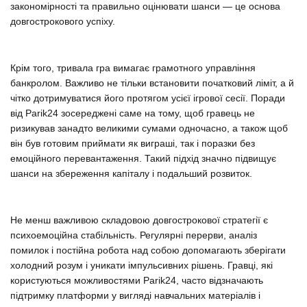
закономірності та правильно оцінювати шанси — це основа
довгострокового успіху.
Крім того, тривала гра вимагає грамотного управління
банкролом. Важливо не тільки встановити початковий ліміт, а й
чітко дотримуватися його протягом усієї ігрової сесії. Поради
від Parik24 зосереджені саме на тому, щоб гравець не
ризикував занадто великими сумами одночасно, а також щоб
він був готовим приймати як виграші, так і поразки без
емоційного перевантаження. Такий підхід значно підвищує
шанси на збереження капіталу і подальший розвиток.
Не менш важливою складовою довгострокової стратегії є
психоемоційна стабільність. Регулярні перерви, аналіз
помилок і постійна робота над собою допомагають зберігати
холодний розум і уникати імпульсивних рішень. Гравці, які
користуються можливостями Parik24, часто відзначають
підтримку платформи у вигляді навчальних матеріалів і