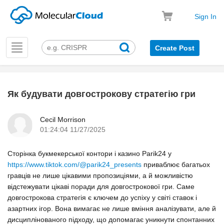
Sign In
Toggle
Create Post
navigation
Як будувати довгострокову стратегію гри
k
Cecil Morrison
01:24:04 11/27/2025
Сторінка букмекерської контори і казино Parik24 у
https://www.tiktok.com/@parik24_presents
приваблює багатьох
гравців не лише цікавими пропозиціями, а й можливістю
відстежувати цікаві поради для довгострокової гри. Саме
довгострокова стратегія є ключем до успіху у світі ставок і
азартних ігор. Вона вимагає не лише вміння аналізувати, але й
дисциплінованого підходу, що допомагає уникнути спонтанних