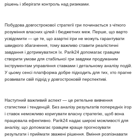
рішень і зберігати контроль над ризиками.
Побудова довгострокової стратегії гри починається з чіткого
розуміння власних цілей і бюджетних меж. Перше, що варто
усвідомити — це те, що азартні ігри не можуть гарантувати
швидкого збагачення, тому важливо ставити реалістичні
завдання і дотримуватися їх. Parik24 допомагає гравцям
створити умови для стабільної гри завдяки продуманим
інструментам управління ставками і детальному аналізу подій.
У цьому сенсі платформа добре підходить для тих, хто прагне
розвивати свій підхід у довгостроковій перспективі.
Наступний важливий аспект — це ретельне вивчення
статистики і тенденцій. Без аналізу результатів попередніх ігор
і ставок неможливо коригувати власну стратегію, щоб вона
працювала ефективно. Parik24 надає широкі можливості для
аналізу, що допомагає гравцям краще прогнозувати
результати і приймати зважені рішення. Вміння розпізнавати