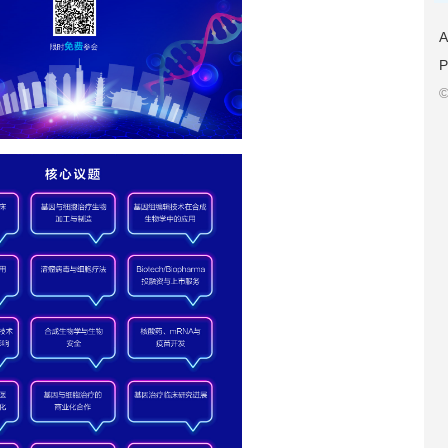
A
P
©