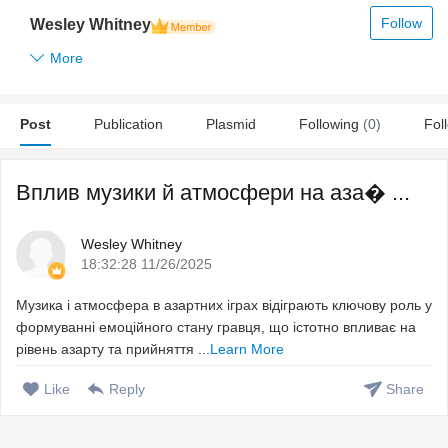
Follow
Wesley Whitney
More
Post
Publication
Plasmid
Following
(0)
Fol
Вплив музики й атмосфери на аза� ...
Wesley Whitney
18:32:28 11/26/2025
Музика і атмосфера в азартних іграх відіграють ключову роль у
формуванні емоційного стану гравця, що істотно впливає на
рівень азарту та прийняття ...
Learn More
Like
Reply
Share