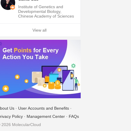
Institute of Genetics and
Developmental Biology,
Chinese Academy of Sciences
View all
bout Us
·
User Accounts and Benefits
·
rivacy Policy
·
Management Center
·
FAQs
 2026 MolecularCloud