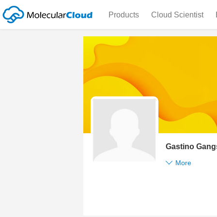
Products
Cloud Scientist
Gastino Gang
More