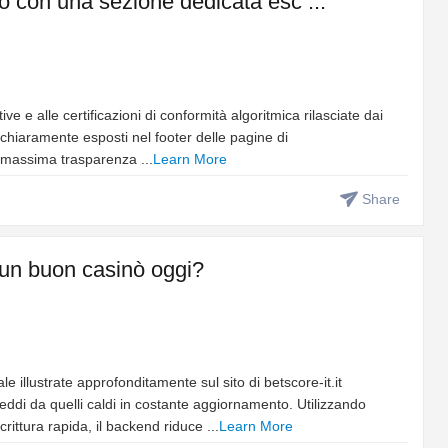
co con una sezione dedicata esc ...
ative e alle certificazioni di conformità algoritmica rilasciate dai
o chiaramente esposti nel footer delle pagine di
 massima trasparenza ...
Learn More
Share
un buon casinò oggi?
e illustrate approfonditamente sul sito di betscore-it.it
reddi da quelli caldi in costante aggiornamento. Utilizzando
crittura rapida, il backend riduce ...
Learn More