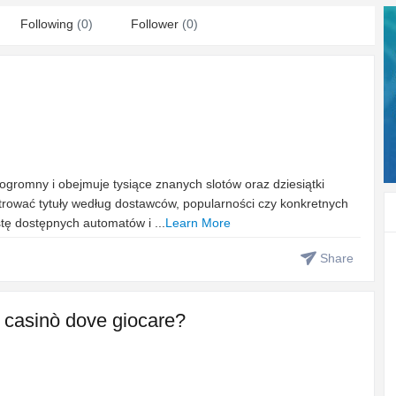
Following
(0)
Follower
(0)
ogromny i obejmuje tysiące znanych slotów oraz dziesiątki
trować tytuły według dostawców, popularności czy konkretnych
tę dostępnych automatów i ...
Learn More
Share
 casinò dove giocare?