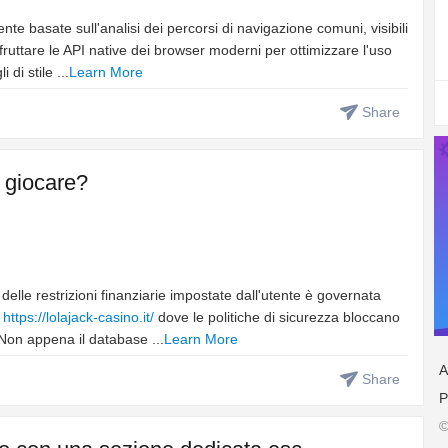
nte basate sull'analisi dei percorsi di navigazione comuni, visibili
uttare le API native dei browser moderni per ottimizzare l'uso
 di stile ...
Learn More
Share
 giocare?
elle restrizioni finanziarie impostate dall'utente è governata
i
https://lolajack-casino.it/
dove le politiche di sicurezza bloccano
Non appena il database ...
Learn More
A
Share
P
©